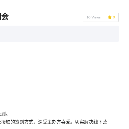
训会

10
Views
0
签到。
无接触的签到方式，深受主办方喜爱。切实解决线下营